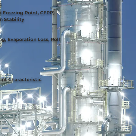
nd Freezing Point, CFPP)
n Stability
ing, Evaporation Loss,
Roll
int Characteristic