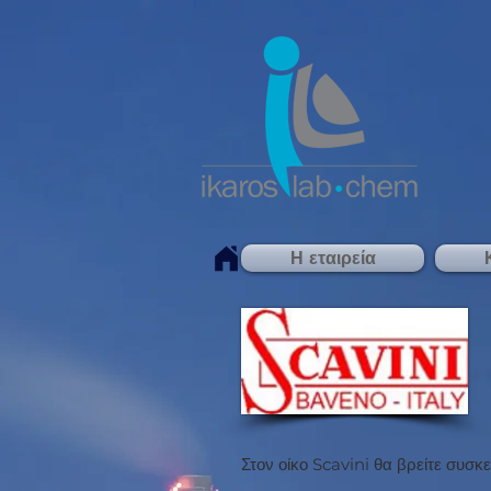
Η εταιρεία
Στον οίκο Scavini θα βρείτε συσκε