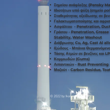
Σημείου ανάφλεξης (Pensky Mar
Ιδιοτήτων υπό ψύξη (σημείο ρο
Σταθερότητας οξείδωσης σε βενζ
Γαλακτωματοποίησης και αφρι
Ασφάλτου - Penetration, Duct
Γράσου -
Penetration
, Grease
Stability, Water Washout
Διάβρωσης Cu, Ag, Cast Al all
Ιξώδους - Μπάνια Θερμαινόμεν
Τάσης Ατμών σε βενζίνες και L
Κομμιωδών (Gums)
Λιπαντικών - Rust Preventing 
Μαζούτ - Carbon Residue, Toa
© 2022 by Ikaros LabChem