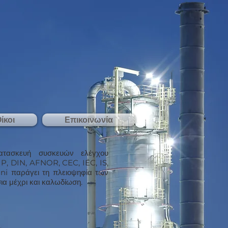
ίκοι
Επικοινωνία
ατασκευή συσκευών ελέγχου
IP, DIN, AFNOR, CEC, IEC, IS,
ini παράγει τη πλειοψηφία των
ια μέχρι και καλωδίωση.