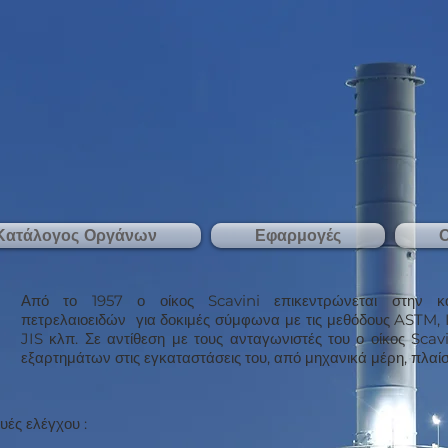
Κατάλογος Οργάνων
Εφαρμογές
Ο
Από το 1957 ο οίκος Scavini επικεντρώνεται στην κ
πετρελαιοειδών για δοκιμές σύμφωνα με τις μεθόδους ASTM, 
JIS κλπ. Σε αντίθεση με τους ανταγωνιστές του ο οίκος Scav
εξαρτημάτων στις εγκαταστάσεις του, από μηχανικά μέρη, πλαίσ
υές ελέγχου :