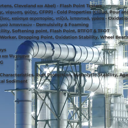
tens, Cleveland και Abel) - Flash Point Testers
ής, νέφωση, ψύξης, CFPP) - Cold Properties (Cloud, Pour a
ίνες, καύσιμα αεροπορίας, ντίζελ, λιπαντικά, γράσα - Oxidatio
σμού λιπαντικών - Demulsivity & Foaming
ility, Softening point, Flash Point, RTFOT & TFOT
 Worker, Dropping Point, Oxidation Stability, Wheel Bear
oys
α και Ψυχόμενα
PG
Characteristics, Rust Protection, Hydrolytic Stability, Age
tal Sediment